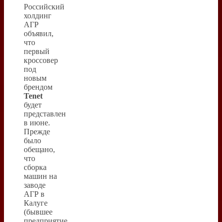
Российский
холдинг
АГР
объявил,
что
первый
кроссовер
под
новым
брендом
Tenet
будет
представлен
в июне.
Прежде
было
обещано,
что
сборка
машин на
заводе
АГР в
Калуге
(бывшее
предприятие