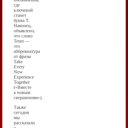
где
ключевой
станет
буква T.
Наконец,
объявлено,
что слово
Tenet —
это
аббревиатура
от фразы
Take
Every
New
Experience
Together
(«Вместе
к новым
свершениям»).
Также
сегодня
мы
рассказали
о