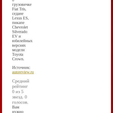
грузовичке
Fiat Tris,
седане
Lexus ES,
пикапе
Chevrolet
Silverado
EV и
юбилейных
версиях
модели
Toyota
Crown.
Источник:
autoreview.ru
Средний
рейтинг
0 из 5
звезд. 0
голосов.
Вам
нужно