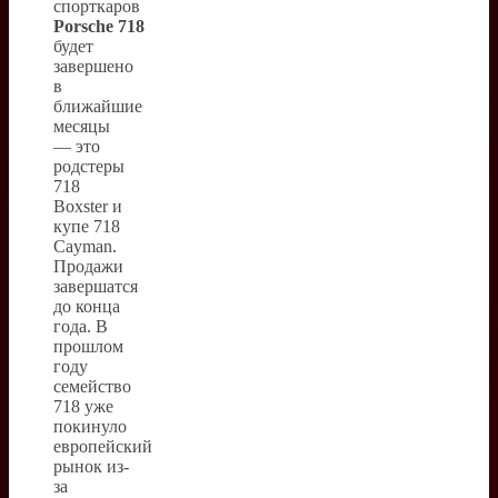
спорткаров
Porsche
718
будет
завершено
в
ближайшие
месяцы
— это
родстеры
718
Boxster и
купе 718
Cayman.
Продажи
завершатся
до конца
года. В
прошлом
году
семейство
718 уже
покинуло
европейский
рынок из-
за