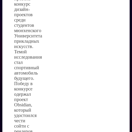
конкурс
дизайн-
проектов
среди
студентов
мюнхенского
Университета
прикладных
искусств.
Темой
исследования
стал
спортивный
автомобиль
будущего.
Победу в
конкурсе
одержал
проект
Obsidian,
который
удостоился
чести
сойти с
рендеров