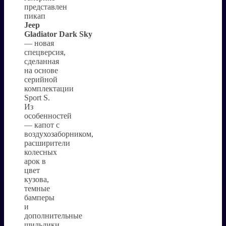
представлен
пикап
Jeep
Gla
diator
Dark
Sky
— новая
спецверсия,
сделанная
на основе
серийной
комплектации
Sport S.
Из
особенностей
— капот с
воздухозаборником,
расширители
колесных
арок в
цвет
кузова,
темные
бамперы
и
дополнительные
шильдики.