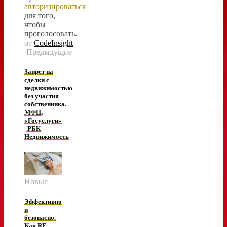
авторизироваться
для того,
чтобы
проголосовать.
от
CodeInsight
Предыдущие
Запрет на
сделки с
недвижимостью
без участия
собственника.
МФЦ,
«Госуслуги»
| РБК
Недвижимость
Новые
Эффективно
и
безопасно.
Как RF-