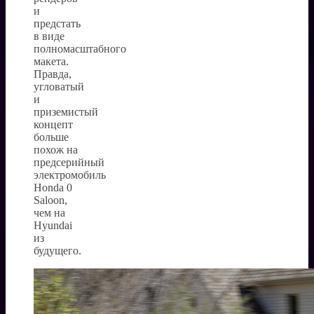
и
предстать
в виде
полномасштабного
макета.
Правда,
угловатый
и
приземистый
концепт
больше
похож на
предсерийный
электромобиль
Honda 0
Saloon,
чем на
Hyundai
из
будущего.