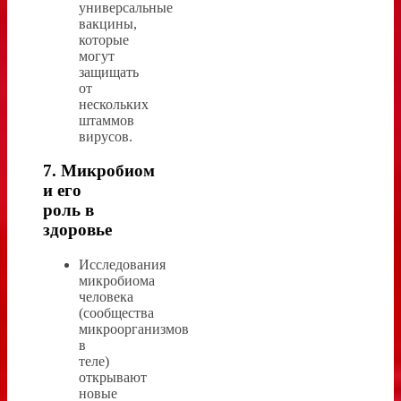
универсальные
вакцины,
которые
могут
защищать
от
нескольких
штаммов
вирусов.
7. Микробиом
и его
роль в
здоровье
Исследования
микробиома
человека
(сообщества
микроорганизмов
в
теле)
открывают
новые