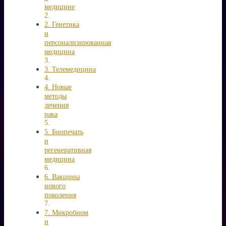
медицине
2. Генетика
и
персонализированная
медицина
3. Телемедицина
4. Новые
методы
лечения
рака
5. Биопечать
и
регенеративная
медицина
6. Вакцины
нового
поколения
7. Микробиом
и