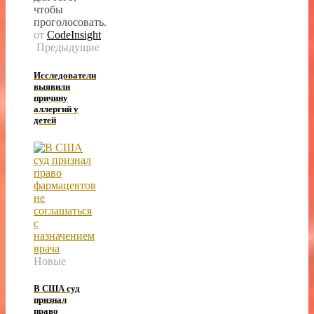
чтобы
проголосовать.
от
CodeInsight
Предыдущие
Исследователи
выявили
причину
аллергий у
детей
Новые
В США суд
признал
право