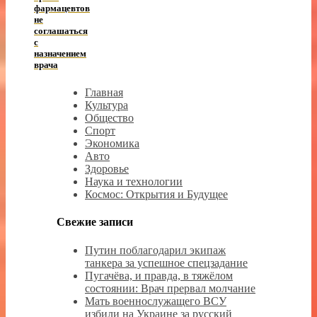
фармацевтов
не
соглашаться
с
назначением
врача
Главная
Культура
Общество
Спорт
Экономика
Авто
Здоровье
Наука и технологии
Космос: Открытия и Будущее
Свежие записи
Путин поблагодарил экипаж
танкера за успешное спецзадание
Пугачёва, и правда, в тяжёлом
состоянии: Врач прервал молчание
Мать военнослужащего ВСУ
избили на Украине за русский