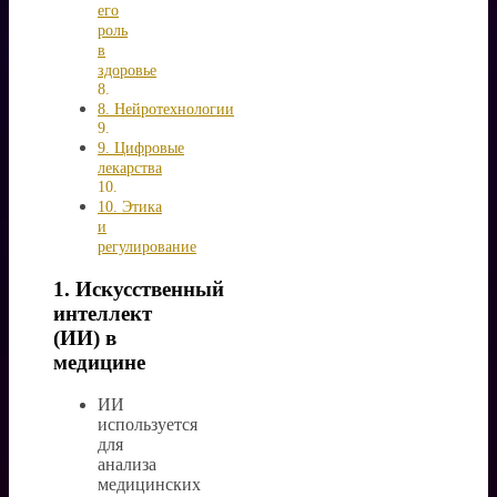
его
роль
в
здоровье
8. Нейротехнологии
9. Цифровые
лекарства
10. Этика
и
регулирование
1. Искусственный
интеллект
(ИИ) в
медицине
ИИ
используется
для
анализа
медицинских