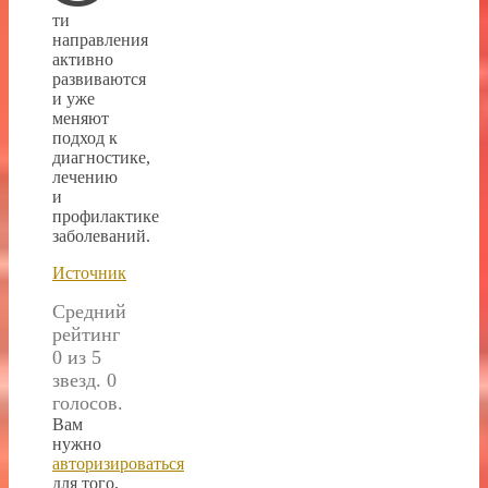
ти
направления
активно
развиваются
и уже
меняют
подход к
диагностике,
лечению
и
профилактике
заболеваний.
Источник
Средний
рейтинг
0 из 5
звезд. 0
голосов.
Вам
нужно
авторизироваться
для того,