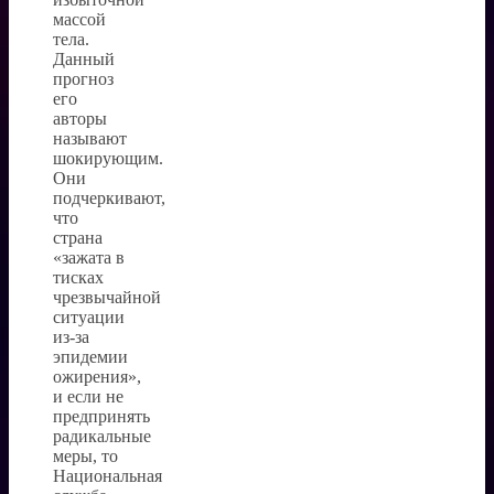
массой
тела.
Данный
прогноз
его
авторы
называют
шокирующим.
Они
подчеркивают,
что
страна
«зажата в
тисках
чрезвычайной
ситуации
из-за
эпидемии
ожирения»,
и если не
предпринять
радикальные
меры, то
Национальная