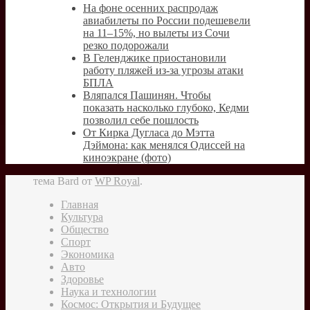
На фоне осенних распродаж
авиабилеты по России подешевели
на 11–15%, но вылеты из Сочи
резко подорожали
В Геленджике приостановили
работу пляжей из-за угрозы атаки
БПЛА
Вляпался Пашинян. Чтобы
показать насколько глубоко, Кедми
позволил себе пошлость
От Кирка Дугласа до Мэтта
Дэймона: как менялся Одиссей на
киноэкране (фото)
тема Bard от
WP Royal
.
Главная
Культура
Общество
Спорт
Экономика
Авто
Здоровье
Наука и технологии
Космос: Открытия и Будущее