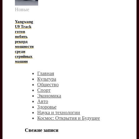
Новые
Yangwang
U9 Track
готов
побить
рекорд
мощности
среди
серийных
машин
Главная
Культура
Общество
Спорт
Экономика
Авто
Здоровье
Наука и технологии
Космос: Открытия и Будущее
Свежие записи