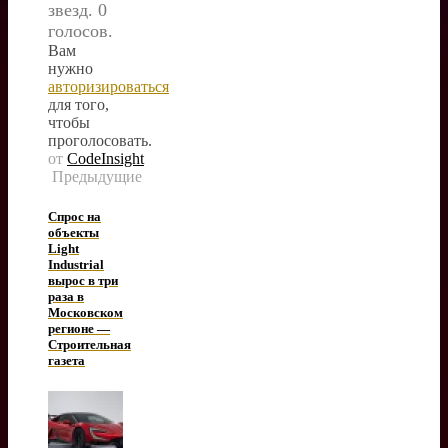
звезд. 0
голосов.
Вам
нужно
авторизироваться
для того,
чтобы
проголосовать.
от
CodeInsight
Предыдущие
Спрос на
объекты
Light
Industrial
вырос в три
раза в
Московском
регионе —
Строительная
газета