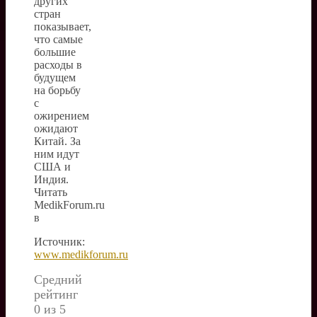
других
стран
показывает,
что самые
большие
расходы в
будущем
на борьбу
с
ожирением
ожидают
Китай. За
ним идут
США и
Индия.
Читать
MedikForum.ru
в
Источник:
www.medikforum.ru
Средний
рейтинг
0 из 5