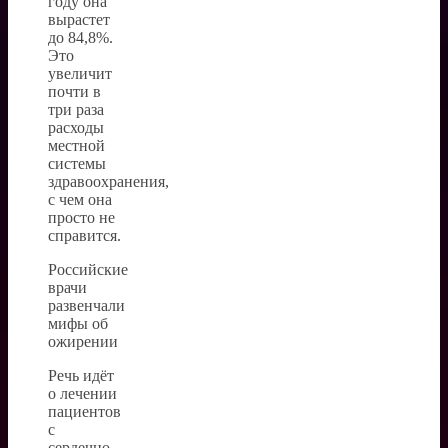
году она
вырастет
до 84,8%.
Это
увеличит
почти в
три раза
расходы
местной
системы
здравоохранения,
с чем она
просто не
справится.
Российские
врачи
развенчали
мифы об
ожирении
Речь идёт
о лечении
пациентов
с
сердечно-