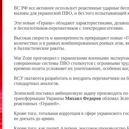
ВС РФ все активнее использует реактивные ударные бесп
вызовы для украинской ПВО, и без того испытывающей к
Эти новые «Герани» обладают характеристиками, делаю
и беспилотников-перехватчиков с электродвигателями.
Высокая скорость и маневренность превращают новые «Г
количествах и в рамках комбинированных роевых атак, 
и баллистические ракеты.
War Zone проговорил с украинскими военными экспертами 
совершенные системы ПВО столкнутся с огромными труд
времени полета усложняет их уничтожение, особенно ко
ВСУ пытаются разработать и внедрить перехватчики на б
стандартных аналогов.
Зеленский поставил амбициозную задачу производить по 
трансформации Украины
Михаил Федоров
обломал Зеле
реактивных «Гераней».
Кроме того, тотальная коррупция в сфере украинского го
не доехать до армии.
Кроме того, как пишет Альтман, массовое производство 