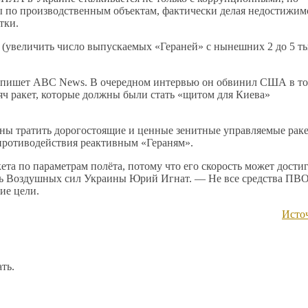
ы по производственным объектам, фактически делая недостижим
тки.
и (увеличить число выпускаемых «Гераней» с нынешних 2 до 5 т
в, пишет ABC News. В очередном интервью он обвинил США в то
яч ракет, которые должны были стать «щитом для Киева»
ны тратить дорогостоящие и ценные зенитные управляемые рак
 противодействия реактивным «Гераням».
ета по параметрам полёта, потому что его скорость может дости
ель Воздушных сил Украины Юрий Игнат. — Не все средства ПВО
ие цели.
Исто
ть.