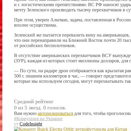
и с логистическими препятствиями: ВС РФ наносят удар
мечту Зеленского производить тысячу перехватчиков в су
При этом, уверен Альтман, задача, поставленная в Росси
вполне осуществима.
Зеленский же пытается перевалить вину на американце
что они перенаправили на Ближний Восток почти 20 тыс
от российских беспилотников.
В отсутствие американских перехватчиков ВСУ вынужде
(ЗУР), каждая из которых стоит миллионы долларов, для
— По сути, на радаре дрон отображается как крылатая рак
500 с лишним километров в час, — говорит представит
которые мы используем сегодня, могут перехватывать так
Средний рейтинг
0 из 5 звезд. 0 голосов.
Вам нужно
авторизироваться
для того, чтобы проголосова
#Коррупция на Украине
от
CodeInsight