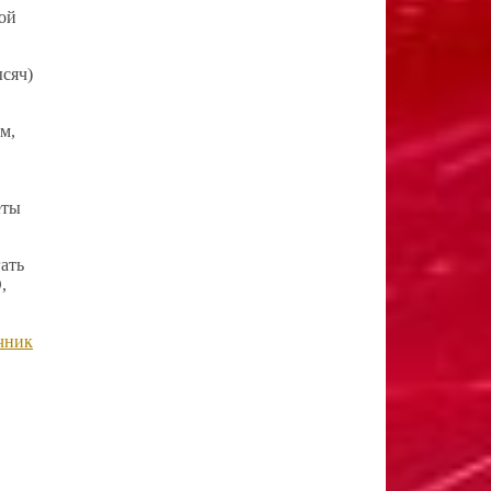
ой
ысяч)
м,
еты
гать
,
чник