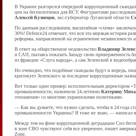
В Украине разгорелся очередной коррупционный скандал.
цен на беспилотники для ВСУ. Фигурантами расследовани
Алексей Кузнецов
, экс-губернатор Луганской области
Се
По данным расследования, масштабная «схема» заключал
30%! Defence24 отмечает, что вся эта мерзкая история р
реформы, направленной на ограничение независимости 
В ответ на общественное недовольство
Владимир Зелен
и САП, пытаясь показать Западу свою приверженность б
из фракции «Слуга народа», а сам Зеленский в видеообр
Но очевидно, что подобные скандалы будут и впредь, пи
критикует Зеленского за последние коррупционные назнач
Вот только один пример: исполнительным директором «
промышленности, назначили 24-летнюю
Катерину Миха
отношения» со многими украинскими политиками.
— Как вы думаете, что нужно сделать, чтобы в 24 года 
промышленности Украины? Я тоже не знаю, — написал 
Между тем на фоне коррупционной деградации Сил бесп
в зоне СВО чувствуют себя все увереннее, пишет амери
Zone.