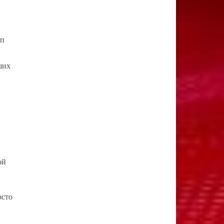
пп
ших
ой
осто