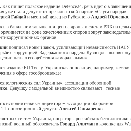
 Как пишет польское издание Defence24, речь идет о в завышен
я уже стали депутат от президентской партии «Слуга народа»
ргей Гайдай
и местный делец из Рубежного
Андрей Юрченко
.
ась в банальном завышении цен на дроны и систем РЭБ на целы
азворачивается на фоне ожесточенных споров вокруг законодатель
антикоррупционных органов.
ский
подписал новый закон, усиливающий независимость НАБУ
орьбе с коррупцией. Задержанного нардепа Кузнецова вышвырну
ащении назвал его действия «аморальными».
шет издание EU Today. Украинская оппозиция, например, жестко
ения в сфере гособроонзаказа.
Технологических сил Украины», ассоциации оборонной
лко
. Девушку с модельной внешностью связывают «тесные
стать исполнительным директором ассоциации оборонной
в ТГ оппозиционный депутат
Алексей Гончаренко
.
илотных систем Украины, операторы российских беспилотников
канский военный обозреватель
Говард Альтман
в колонке для Wa