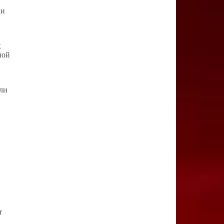
ии
х
ной
ли
r