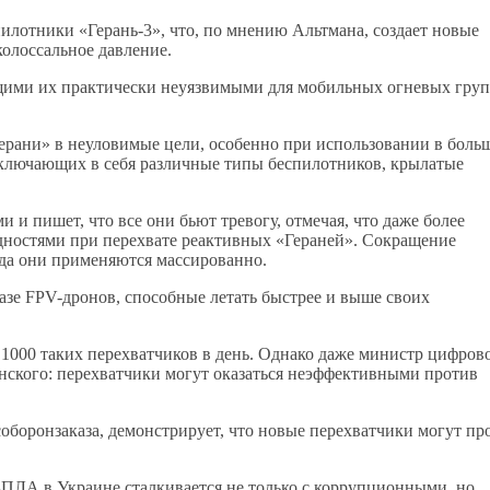
илотники «Герань-3», что, по мнению Альтмана, создает новые
олоссальное давление.
щими их практически неуязвимыми для мобильных огневых гру
ерани» в неуловимые цели, особенно при использовании в боль
включающих в себя различные типы беспилотников, крылатые
и пишет, что все они бьют тревогу, отмечая, что даже более
ностями при перехвате реактивных «Гераней». Сокращение
гда они применяются массированно.
азе FPV-дронов, способные летать быстрее и выше своих
1000 таких перехватчиков в день. Однако даже министр цифров
нского: перехватчики могут оказаться неэффективными против
соборонзаказа, демонстрирует, что новые перехватчики могут пр
БПЛА в Украине сталкивается не только с коррупционными, но