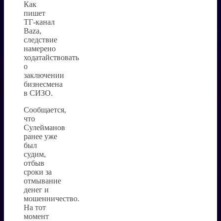
Как
пишет
ТГ-канал
Baza,
следствие
намерено
ходатайствовать
о
заключении
бизнесмена
в СИЗО.
Сообщается,
что
Сулейманов
ранее уже
был
судим,
отбыв
сроки за
отмывание
денег и
мошенничество.
На тот
момент