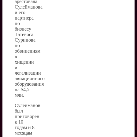
арестовала
Сулейманова
и его
партнера
по
бизнесу
Татевоса
Суринова
по
обвинениям
в
хищении
и
легализации
авиационного
оборудования
на $4,5
млн.
Сулейманов
был
приговорен
к 10
годам и 8
месяцам