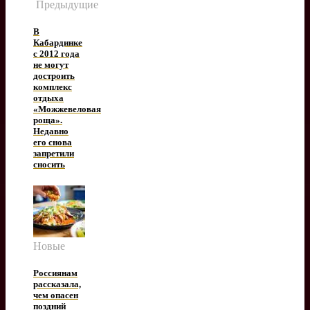
Предыдущие
В
Кабардинке
с 2012 года
не могут
достроить
комплекс
отдыха
«Можжевеловая
роща».
Недавно
его снова
запретили
сносить
Новые
Россиянам
рассказала,
чем опасен
поздний