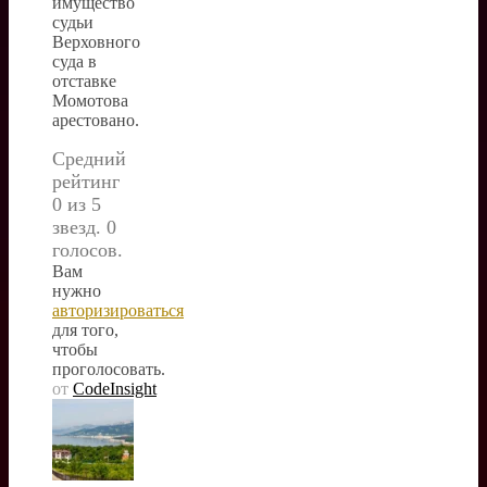
имущество
судьи
Верховного
суда в
отставке
Момотова
арестовано.
Средний
рейтинг
0 из 5
звезд. 0
голосов.
Вам
нужно
авторизироваться
для того,
чтобы
проголосовать.
от
CodeInsight