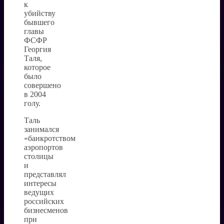
к
убийству
бывшего
главы
ФСФР
Георгия
Таля,
которое
было
совершено
в 2004
голу.
Таль
занимался
«банкротством
аэропортов
столицы
и
представлял
интересы
ведущих
российских
бизнесменов
при