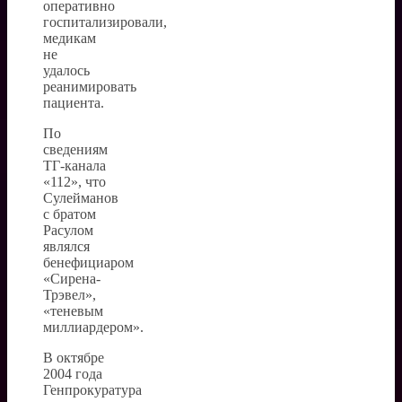
оперативно
госпитализировали,
медикам
не
удалось
реанимировать
пациента.
По
сведениям
ТГ-канала
«112», что
Сулейманов
с братом
Расулом
являлся
бенефициаром
«Сирена-
Трэвел»,
«теневым
миллиардером».
В октябре
2004 года
Генпрокуратура