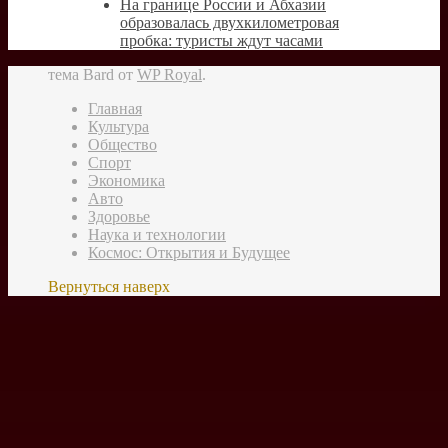
На границе России и Абхазии
образовалась двухкилометровая
пробка: туристы ждут часами
тема Bard от
WP Royal
.
Главная
Культура
Общество
Спорт
Экономика
Авто
Здоровье
Наука и технологии
Космос: Открытия и Будущее
Вернуться наверх