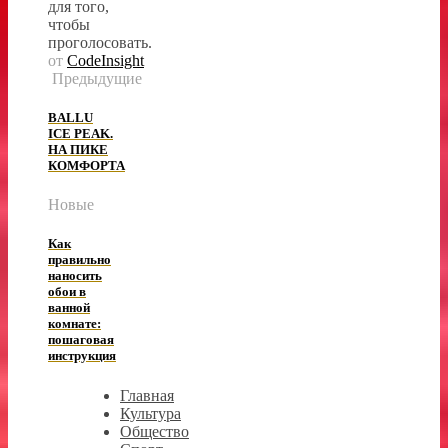
для того,
чтобы
проголосовать.
от
CodeInsight
Предыдущие
BALLU
ICE PEAK.
НА ПИКЕ
КОМФОРТА
Новые
Как
правильно
наносить
обои в
ванной
комнате:
пошаговая
инструкция
Главная
Культура
Общество