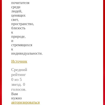
почитателя
среди
людей,
ценящих
свет,
пространство,
близость
к
природе,
и
стремящихся
к
индивидуальности.
Источник
Средний
рейтинг
0 из 5
звезд. 0
голосов.
Вам
нужно
авторизироваться