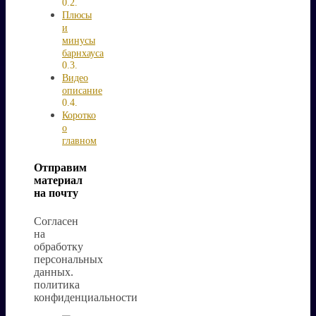
Плюсы
и
минусы
барнхауса
Видео
описание
Коротко
о
главном
Отправим
материал
на почту
Согласен
на
обработку
персональных
данных.
политика
конфиденциальности