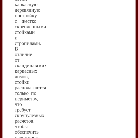
каркасную
деревянную
постройку
с жестко
скрепленными
стойками
и
стропилами.
В
отличие
от
скандинавских
каркасных
домов,
стойки
располагаются
только по
периметру,
что
требует
скрупулезных
расчетов,
чтобы
обеспечить
надежность