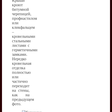
Крыши
кроют
битумной
черепицей,
профнастилом
или
кликфальцем
–
кровельными
стальными
листами с
герметичными
замками.
Нередко
кровельная
отделка
полностью
или
частично
переходит
на стены,
как на
предыдущем
фото.