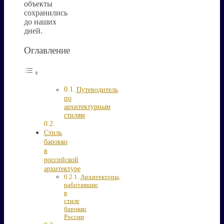
объекты
сохранились
до наших
дней.
Оглавление
Путеводитель
по
архитектурным
стилям
Стиль
барокко
в
российской
архитектуре
Архитекторы,
работавшие
в
стиле
барокко
России