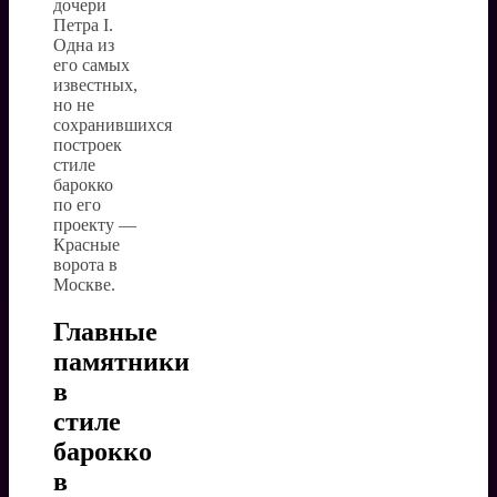
дочери
Петра I.
Одна из
его самых
известных,
но не
сохранившихся
построек
стиле
барокко
по его
проекту —
Красные
ворота в
Москве.
Главные
памятники
в
стиле
барокко
в