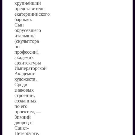
крупнейший
представитель
екатерининского
барокко.
Сын
обрусевшего
итальянца
(скульптора
по
профессии),
академик
архитектуры
Императорской
Академии
художеств.
Среди
знаковых
строений,
созданных
по его
проектам, —
Зимний
дворец в
Санкт-
Петербурге,