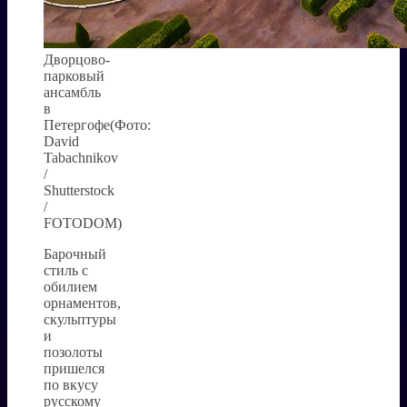
Дворцово-
парковый
ансамбль
в
Петергофе(Фото:
David
Tabachnikov
/
Shutterstock
/
FOTODOM)
Барочный
стиль с
обилием
орнаментов,
скульптуры
и
позолоты
пришелся
по вкусу
русскому