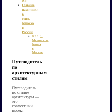
Главные
памятники
в
стиле
барокко
в
России
1.
Меншикова
башня
в
Москве
Путеводитель
по
архитектурным
стилям
Путеводитель
по стилям
архитектуры —
это
совместный
проект