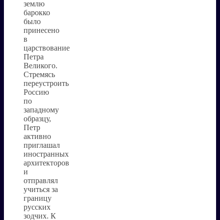
землю
барокко
было
принесено
в
царствование
Петра
Великого.
Стремясь
переустроить
Россию
по
западному
образцу,
Петр
активно
приглашал
иностранных
архитекторов
и
отправлял
учиться за
границу
русских
зодчих. К