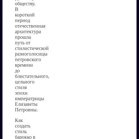
обществу.
В
короткий
период
отечественная
архитектура
прошла
путь от
стилистической
разноголосицы
петровского
времени
до
блистательного,
цельного
стиля
эпохи
императрицы
Елизаветы
Петровны.
Как
создать
стиль
барокко в