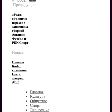
от
CodeInsight
Предыдущие
«Реал»
объявил о
переходе
защитника
сборной
Англии ::
Футбол ::
РБК Спорт
Новые
Пикапы
Radar
компании
Geely:
теперь с
ДВС
Главная
Культура
Общество
Спорт
Экономика