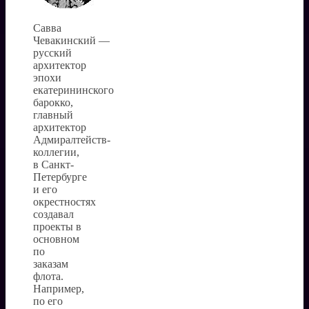
Савва
Чевакинский —
русский
архитектор
эпохи
екатерининского
барокко,
главный
архитектор
Адмиралтейств-
коллегии,
в Санкт-
Петербурге
и его
окрестностях
создавал
проекты в
основном
по
заказам
флота.
Например,
по его