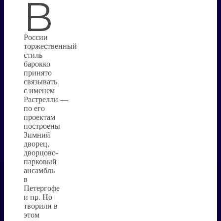
В
России
торжественный
стиль
барокко
принято
связывать
с именем
Растрелли —
по его
проектам
построены
Зимний
дворец,
дворцово-
парковый
ансамбль
в
Петергофе
и пр. Но
творили в
этом