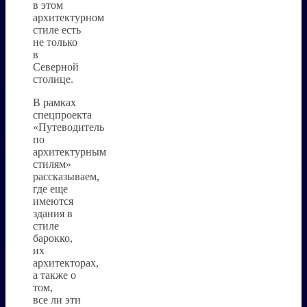
в этом
архитектурном
стиле есть
не только
в
Северной
столице.
В рамках
спецпроекта
«Путеводитель
по
архитектурным
стилям»
рассказываем,
где еще
имеются
здания в
стиле
барокко,
их
архитекторах,
а также о
том,
все ли эти