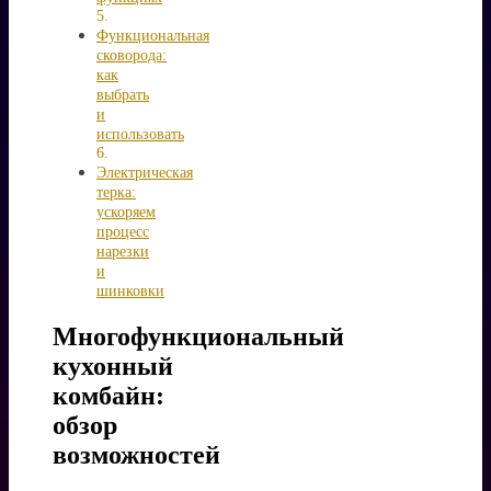
Функциональная
сковорода:
как
выбрать
и
использовать
Электрическая
терка:
ускоряем
процесс
нарезки
и
шинковки
Многофункциональный
кухонный
комбайн:
обзор
возможностей